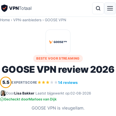
VPN
Totaal
Home
›
VPN-aanbieders
›
GOOSE VPN
BESTE VOOR STREAMING
GOOSE VPN review 2026
5.5
14 reviews
EXPERTSCORE
Door
Lisa Bakker
·
Laatst bijgewerkt op:
02-08-2026
·
Gecheckt door
Marloes van Dijk
GOOSE VPN is vleugellam.