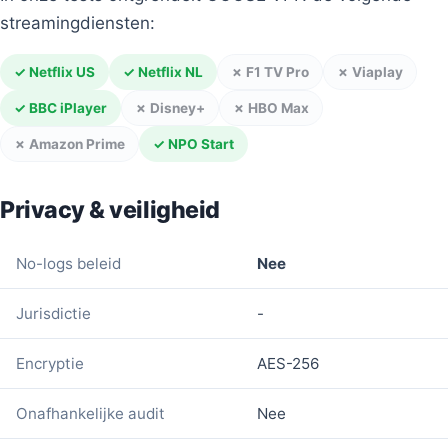
streamingdiensten:
✓ Netflix US
✓ Netflix NL
✗ F1 TV Pro
✗ Viaplay
✓ BBC iPlayer
✗ Disney+
✗ HBO Max
✗ Amazon Prime
✓ NPO Start
Privacy & veiligheid
No-logs beleid
Nee
Jurisdictie
-
Encryptie
AES-256
Onafhankelijke audit
Nee