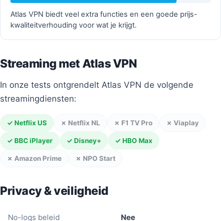
Atlas VPN biedt veel extra functies en een goede prijs-
kwaliteitverhouding voor wat je krijgt.
Streaming met Atlas VPN
In onze tests ontgrendelt Atlas VPN de volgende
streamingdiensten:
✓ Netflix US
✗ Netflix NL
✗ F1 TV Pro
✗ Viaplay
✓ BBC iPlayer
✓ Disney+
✓ HBO Max
✗ Amazon Prime
✗ NPO Start
Privacy & veiligheid
No-logs beleid
Nee