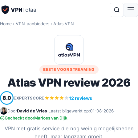
VPN
Totaal
Home
›
VPN-aanbieders
›
Atlas VPN
BESTE VOOR STREAMING
Atlas VPN review 2026
8.0
12 reviews
EXPERTSCORE
Door
David de Vries
·
Laatst bijgewerkt op:
01-08-2026
·
Gecheckt door
Marloes van Dijk
VPN met gratis service die nog weinig mogelijkheden
heeft, maar langzaam groeit.