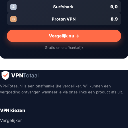
9,0
Surfshark
2
8,9
Proton VPN
3
Vergelijk nu →
Gratis en onafhankelijk
VPN
Totaal
VPNTotaal.nl is een onafhankelijke vergelijker. Wij kunnen een
vergoeding ontvangen wanneer je via onze links een product afsluit.
VPN kiezen
Vergelijker