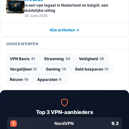
VPN BASIS
Is een vpn legaal in Nederland en belgië: een
duidelijke uitleg
30 June 2026
Alle artikelen →
ONDERWERPEN
VPN Basis
Streaming
Veiligheid
41
34
26
Vergelijken
Gaming
Geld besparen
21
14
12
Reizen
Apparaten
10
9
Top 3 VPN-aanbieders
9,3
NordVPN
1