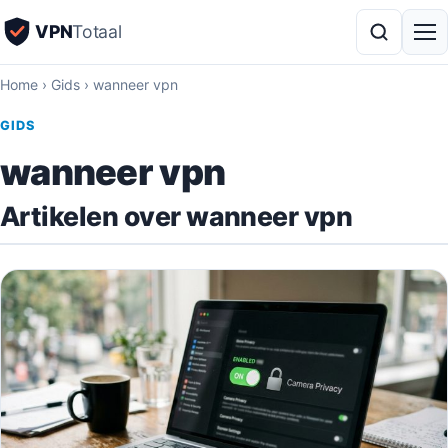
VPN
Totaal
Home
›
Gids
›
wanneer vpn
GIDS
wanneer vpn
Artikelen over wanneer vpn