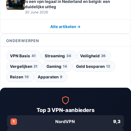
Is een vpn legaal in Nederland en belgië: een
duidelijke uitleg
30 June 2026
Alle artikelen →
ONDERWERPEN
VPN Basis
Streaming
Veiligheid
41
34
26
Vergelijken
Gaming
Geld besparen
21
14
12
Reizen
Apparaten
10
9
Top 3 VPN-aanbieders
9,3
NordVPN
1