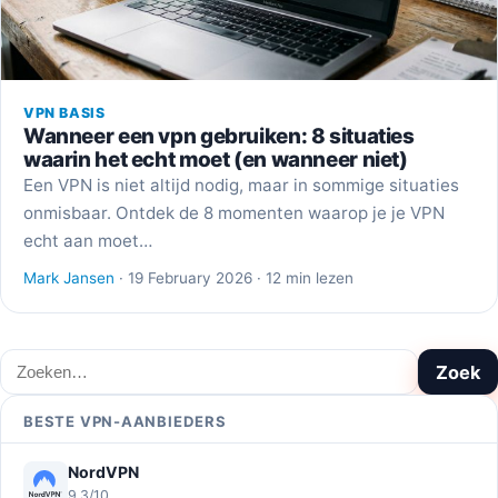
VPN BASIS
Wanneer een vpn gebruiken: 8 situaties
waarin het echt moet (en wanneer niet)
Een VPN is niet altijd nodig, maar in sommige situaties
onmisbaar. Ontdek de 8 momenten waarop je je VPN
echt aan moet…
Mark Jansen
· 19 February 2026 · 12 min lezen
Zoeken
Zoek
BESTE VPN-AANBIEDERS
NordVPN
9,3/10