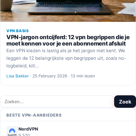
VPN BASIS
VPN-jargon ontcijferd: 12 vpn begrippen die je
moet kennen voor je een abonnement afsluit
Een VPN kiezen is lastig als je het jargon niet kent. We
leggen de 12 belangrijkste vpn begrippen uit, zoals no-
logbeleid, kill…
Lisa Bakker
· 25 February 2026 · 13 min lezen
Zoeken
Zoek
BESTE VPN-AANBIEDERS
NordVPN
9,3/10