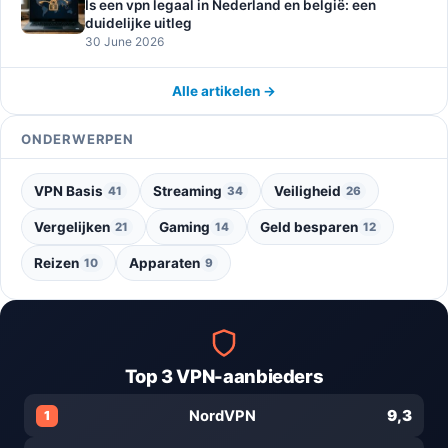
Is een vpn legaal in Nederland en belgië: een
duidelijke uitleg
30 June 2026
Alle artikelen →
ONDERWERPEN
VPN Basis
Streaming
Veiligheid
41
34
26
Vergelijken
Gaming
Geld besparen
21
14
12
Reizen
Apparaten
10
9
Top 3 VPN-aanbieders
9,3
NordVPN
1