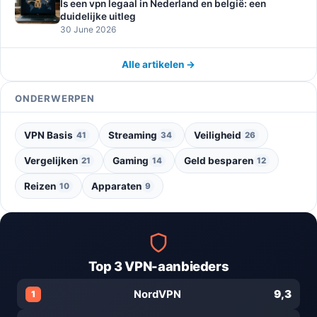
Is een vpn legaal in Nederland en belgië: een
duidelijke uitleg
30 June 2026
Alle artikelen →
ONDERWERPEN
VPN Basis
Streaming
Veiligheid
41
34
26
Vergelijken
Gaming
Geld besparen
21
14
12
Reizen
Apparaten
10
9
Top 3 VPN-aanbieders
9,3
NordVPN
1