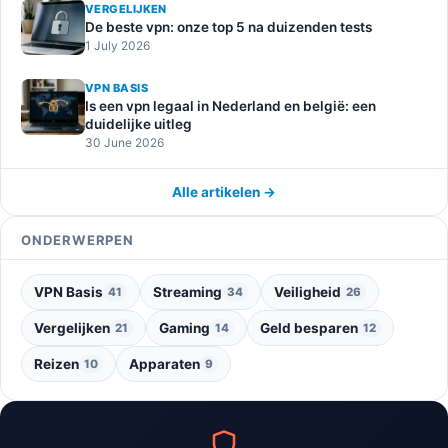
VERGELIJKEN
De beste vpn: onze top 5 na duizenden tests
1 July 2026
VPN BASIS
Is een vpn legaal in Nederland en belgië: een
duidelijke uitleg
30 June 2026
Alle artikelen →
ONDERWERPEN
VPN Basis
Streaming
Veiligheid
41
34
26
Vergelijken
Gaming
Geld besparen
21
14
12
Reizen
Apparaten
10
9