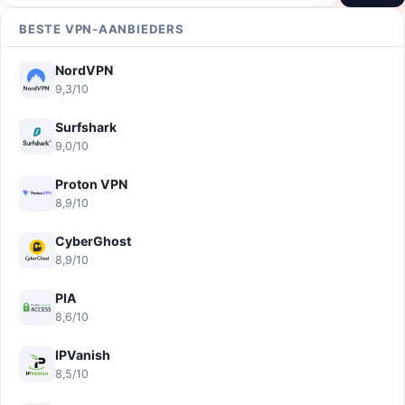
BESTE VPN-AANBIEDERS
NordVPN
9,3/10
Surfshark
9,0/10
Proton VPN
8,9/10
CyberGhost
8,9/10
PIA
8,6/10
IPVanish
8,5/10