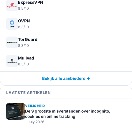
ExpressVPN
8,5/10
OVPN
8,3/10
TorGuard
8,3/10
Mullvad
8,3/10
Bekijk alle aanbieders →
LAATSTE ARTIKELEN
VEILIGHEID
De 9 grootste misverstanden over incognito,
cookies en online tracking
1 July 2026