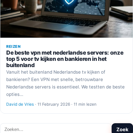
REIZEN
De beste vpn met nederlandse servers: onze
top 5 voor tv kijken en bankieren in het
buitenland
Vanuit het buitenland Nederlandse tv kijken of
bankieren? Een VPN met snelle, betrouwbare
Nederlandse servers is essentieel. We testten de beste
opties…
David de Vries
· 11 February 2026 · 11 min lezen
Zoeken
Zoek