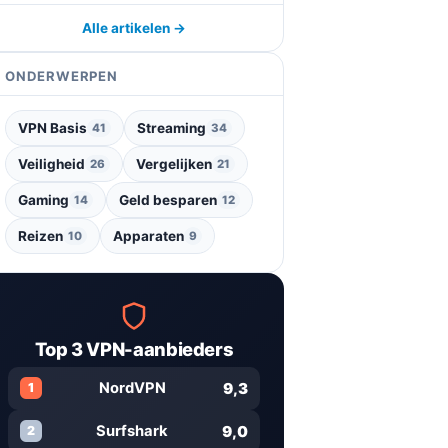
Alle artikelen →
ONDERWERPEN
VPN Basis
Streaming
41
34
Veiligheid
Vergelijken
26
21
Gaming
Geld besparen
14
12
Reizen
Apparaten
10
9
Top 3 VPN-aanbieders
9,3
NordVPN
1
9,0
Surfshark
2