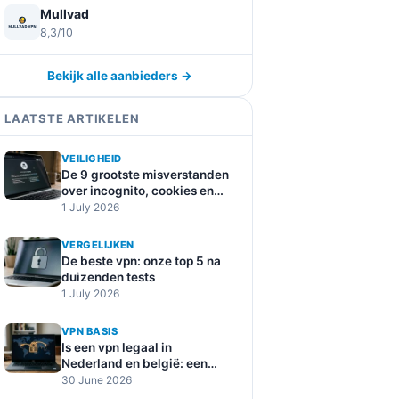
Mullvad
8,3/10
Bekijk alle aanbieders →
LAATSTE ARTIKELEN
VEILIGHEID
De 9 grootste misverstanden
over incognito, cookies en
online tracking
1 July 2026
VERGELIJKEN
De beste vpn: onze top 5 na
duizenden tests
1 July 2026
VPN BASIS
Is een vpn legaal in
Nederland en belgië: een
duidelijke uitleg
30 June 2026