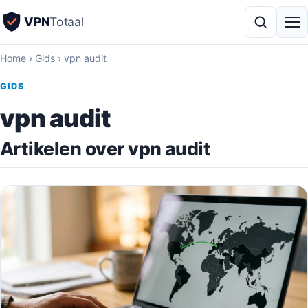
VPN
Totaal
Home
›
Gids
›
vpn audit
GIDS
vpn audit
Artikelen over vpn audit