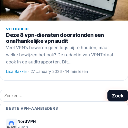
VEILIGHEID
Deze 8 vpn-diensten doorstonden een
onafhankelijke vpn audit
Veel VPN's beweren geen logs bij te houden, maar
welke bewijzen het ook? De redactie van VPNTotaal
dook in de auditrapporten. Dit…
Lisa Bakker
· 27 January 2026 · 14 min lezen
Zoeken
Zoek
BESTE VPN-AANBIEDERS
NordVPN
9,3/10