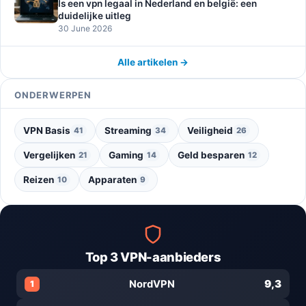
Is een vpn legaal in Nederland en belgië: een
duidelijke uitleg
30 June 2026
Alle artikelen →
ONDERWERPEN
VPN Basis
Streaming
Veiligheid
41
34
26
Vergelijken
Gaming
Geld besparen
21
14
12
Reizen
Apparaten
10
9
Top 3 VPN-aanbieders
9,3
NordVPN
1