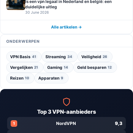
Is een vpn legaal in Nederland en belgië: een
duidelijke uitleg
30 June 2026
Alle artikelen →
ONDERWERPEN
VPN Basis
Streaming
Veiligheid
41
34
26
Vergelijken
Gaming
Geld besparen
21
14
12
Reizen
Apparaten
10
9
Top 3 VPN-aanbieders
9,3
NordVPN
1