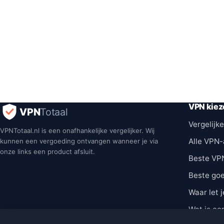
VPN kiez
VPN
Totaal
Vergelijke
VPNTotaal.nl is een onafhankelijke vergelijker. Wij
Alle VPN-
kunnen een vergoeding ontvangen wanneer je via
onze links een product afsluit.
Beste VP
Beste go
Waar let j
Wat is ee