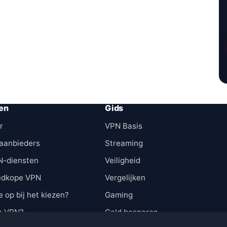
en
Gids
r
VPN Basis
aanbieders
Streaming
N-diensten
Veiligheid
edkope VPN
Vergelijken
e op bij het kiezen?
Gaming
n VPN?
Geld besparen