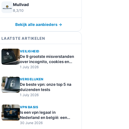
Mullvad
8,3/10
Bekijk alle aanbieders →
LAATSTE ARTIKELEN
VEILIGHEID
De 9 grootste misverstanden
over incognito, cookies en
online tracking
1 July 2026
VERGELIJKEN
De beste vpn: onze top 5 na
duizenden tests
1 July 2026
VPN BASIS
Is een vpn legaal in
Nederland en belgië: een
duidelijke uitleg
30 June 2026