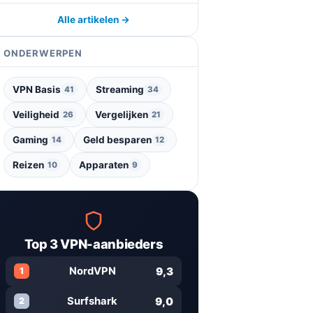
Alle artikelen →
ONDERWERPEN
VPN Basis
Streaming
41
34
Veiligheid
Vergelijken
26
21
Gaming
Geld besparen
14
12
Reizen
Apparaten
10
9
Top 3 VPN-aanbieders
9,3
NordVPN
1
9,0
Surfshark
2