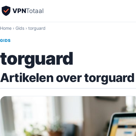
VPN
Totaal
Home
›
Gids
›
torguard
GIDS
torguard
Artikelen over torguard