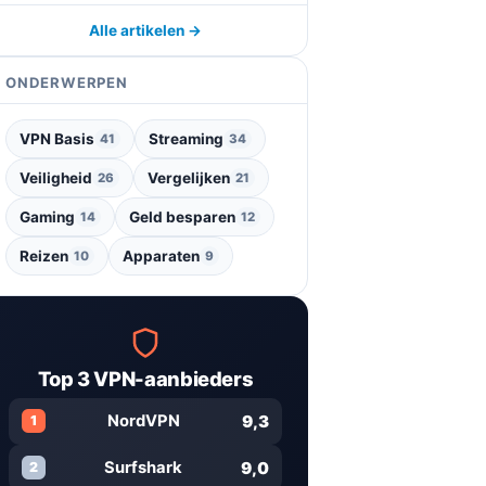
Alle artikelen →
ONDERWERPEN
VPN Basis
Streaming
41
34
Veiligheid
Vergelijken
26
21
Gaming
Geld besparen
14
12
Reizen
Apparaten
10
9
Top 3 VPN-aanbieders
9,3
NordVPN
1
9,0
Surfshark
2