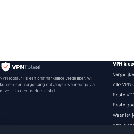
VPN kiez
VPN
Totaal
Vergelijke
VPNTotaal.nl is een onafhankelijke vergelijker. Wij
Alle VPN-
kunnen een vergoeding ontvangen wanneer je via
onze links een product afsluit.
Beste VP
Beste go
Waar let j
Wat is ee