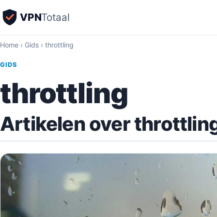
VPN
Totaal
Home
›
Gids
›
throttling
GIDS
throttling
Artikelen over throttlin