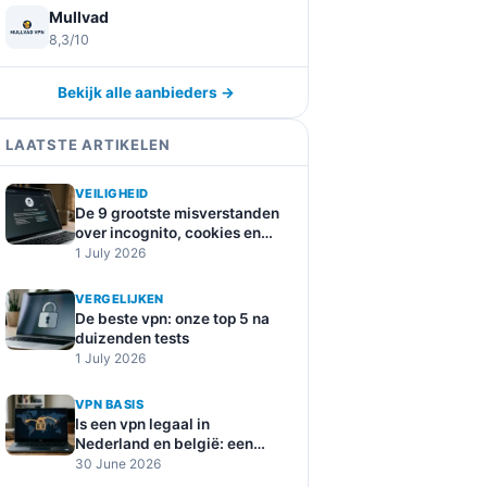
Mullvad
8,3/10
Bekijk alle aanbieders →
LAATSTE ARTIKELEN
VEILIGHEID
De 9 grootste misverstanden
over incognito, cookies en
online tracking
1 July 2026
VERGELIJKEN
De beste vpn: onze top 5 na
duizenden tests
1 July 2026
VPN BASIS
Is een vpn legaal in
Nederland en belgië: een
duidelijke uitleg
30 June 2026