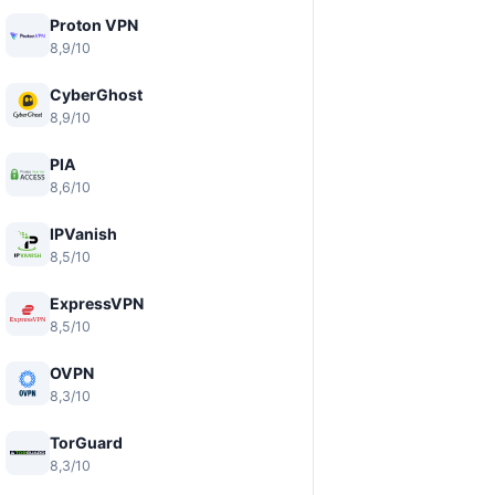
Proton VPN
8,9/10
CyberGhost
8,9/10
PIA
8,6/10
IPVanish
8,5/10
ExpressVPN
8,5/10
OVPN
8,3/10
TorGuard
8,3/10