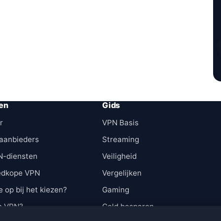
en
Gids
r
VPN Basis
aanbieders
Streaming
N-diensten
Veiligheid
edkope VPN
Vergelijken
e op bij het kiezen?
Gaming
n VPN?
Geld besparen