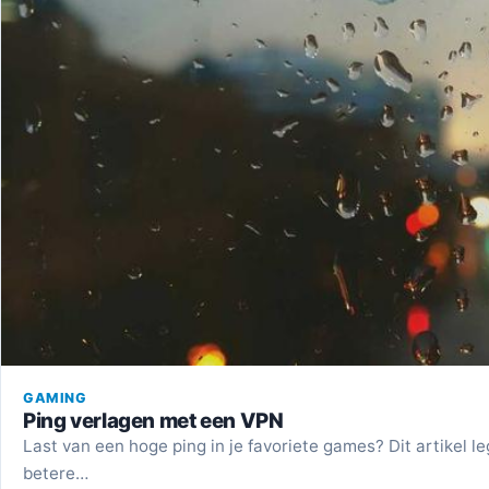
GAMING
Ping verlagen met een VPN
Last van een hoge ping in je favoriete games? Dit artikel l
betere…