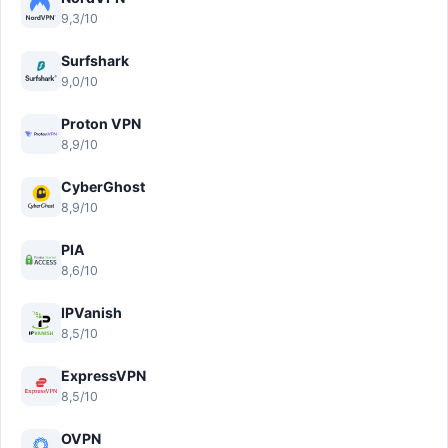
9,3/10
Surfshark
9,0/10
Proton VPN
8,9/10
CyberGhost
8,9/10
PIA
8,6/10
IPVanish
8,5/10
ExpressVPN
8,5/10
OVPN