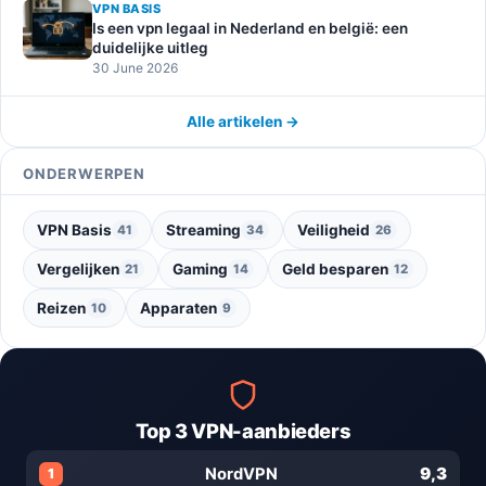
VPN BASIS
Is een vpn legaal in Nederland en belgië: een
duidelijke uitleg
30 June 2026
Alle artikelen →
ONDERWERPEN
VPN Basis
Streaming
Veiligheid
41
34
26
Vergelijken
Gaming
Geld besparen
21
14
12
Reizen
Apparaten
10
9
Top 3 VPN-aanbieders
9,3
NordVPN
1