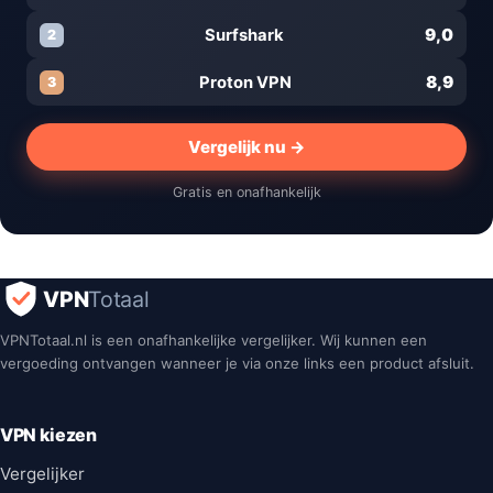
9,0
Surfshark
2
8,9
Proton VPN
3
Vergelijk nu →
Gratis en onafhankelijk
VPN
Totaal
VPNTotaal.nl is een onafhankelijke vergelijker. Wij kunnen een
vergoeding ontvangen wanneer je via onze links een product afsluit.
VPN kiezen
Vergelijker