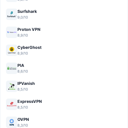
Surfshark
9,0/10
Proton VPN
8,9/10
CyberGhost
8,9/10
PIA
8,6/10
IPVanish
8,5/10
ExpressVPN
8,5/10
OVPN
8,3/10