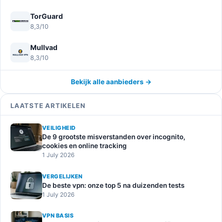
TorGuard
8,3/10
Mullvad
8,3/10
Bekijk alle aanbieders →
LAATSTE ARTIKELEN
VEILIGHEID
De 9 grootste misverstanden over incognito,
cookies en online tracking
1 July 2026
VERGELIJKEN
De beste vpn: onze top 5 na duizenden tests
1 July 2026
VPN BASIS