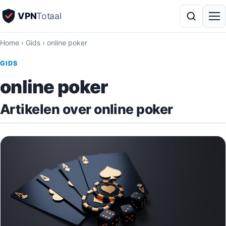
VPN
Totaal
Home
›
Gids
›
online poker
GIDS
online poker
Artikelen over online poker