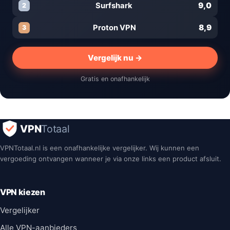
9,0
Surfshark
2
8,9
Proton VPN
3
Vergelijk nu →
Gratis en onafhankelijk
VPN
Totaal
VPNTotaal.nl is een onafhankelijke vergelijker. Wij kunnen een
vergoeding ontvangen wanneer je via onze links een product afsluit.
VPN kiezen
Vergelijker
Alle VPN-aanbieders