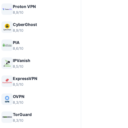
Proton VPN
8,9/10
CyberGhost
8,9/10
PIA
8,6/10
IPVanish
8,5/10
ExpressVPN
8,5/10
OVPN
8,3/10
TorGuard
8,3/10