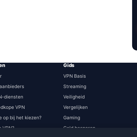
en
Gids
r
VPN Basis
aanbieders
Streaming
N-diensten
Veiligheid
edkope VPN
Vergelijken
e op bij het kiezen?
Gaming
n VPN?
Geld besparen