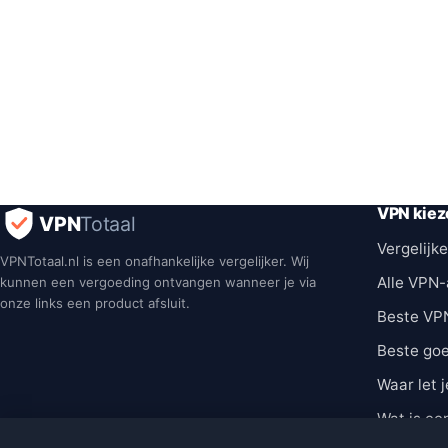
VPN kiez
VPN
Totaal
Vergelijke
VPNTotaal.nl is een onafhankelijke vergelijker. Wij
Alle VPN-
kunnen een vergoeding ontvangen wanneer je via
onze links een product afsluit.
Beste VP
Beste go
Waar let j
Wat is ee