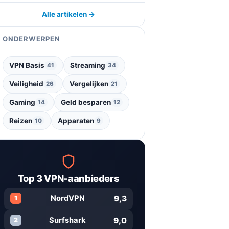
Alle artikelen →
ONDERWERPEN
VPN Basis
Streaming
41
34
Veiligheid
Vergelijken
26
21
Gaming
Geld besparen
14
12
Reizen
Apparaten
10
9
Top 3 VPN-aanbieders
9,3
NordVPN
1
9,0
Surfshark
2