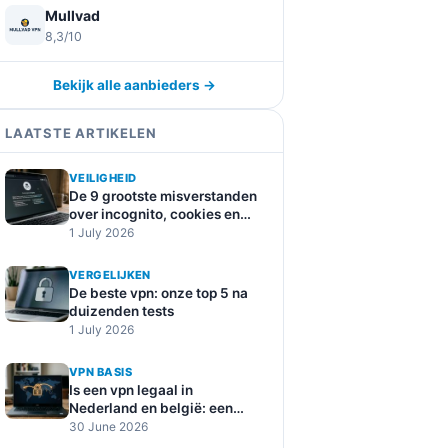
Mullvad
8,3/10
Bekijk alle aanbieders →
LAATSTE ARTIKELEN
VEILIGHEID
De 9 grootste misverstanden
over incognito, cookies en
online tracking
1 July 2026
VERGELIJKEN
De beste vpn: onze top 5 na
duizenden tests
1 July 2026
VPN BASIS
Is een vpn legaal in
Nederland en belgië: een
duidelijke uitleg
30 June 2026