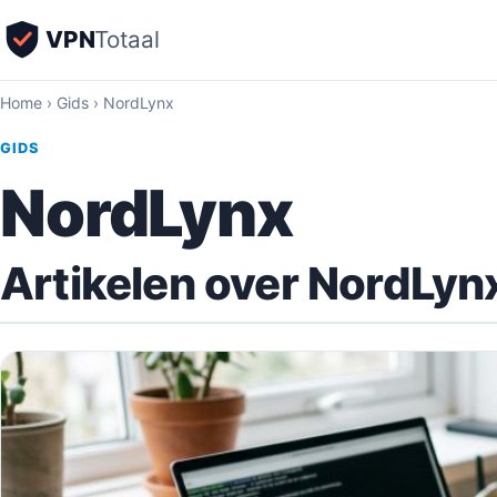
VPN
Totaal
Home
›
Gids
›
NordLynx
GIDS
NordLynx
Artikelen over NordLyn