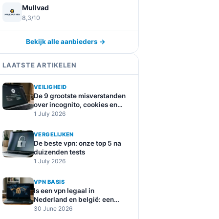
Mullvad
8,3/10
Bekijk alle aanbieders →
LAATSTE ARTIKELEN
VEILIGHEID
De 9 grootste misverstanden
over incognito, cookies en
online tracking
1 July 2026
VERGELIJKEN
De beste vpn: onze top 5 na
duizenden tests
1 July 2026
VPN BASIS
Is een vpn legaal in
Nederland en belgië: een
duidelijke uitleg
30 June 2026