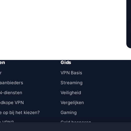
en
Gids
r
VPN Basis
aanbieders
Streaming
N-diensten
Veiligheid
edkope VPN
Vergelijken
e op bij het kiezen?
Gaming
n VPN?
Geld besparen