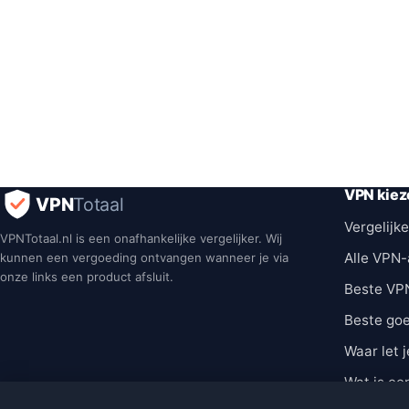
VPN kiez
VPN
Totaal
Vergelijke
VPNTotaal.nl is een onafhankelijke vergelijker. Wij
Alle VPN-
kunnen een vergoeding ontvangen wanneer je via
onze links een product afsluit.
Beste VP
Beste go
Waar let j
Wat is ee