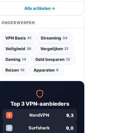
Alle artikelen →
ONDERWERPEN
VPN Basis
Streaming
41
34
Veiligheid
Vergelijken
26
21
Gaming
Geld besparen
14
12
Reizen
Apparaten
10
9
Top 3 VPN-aanbieders
9,3
NordVPN
1
9,0
Surfshark
2