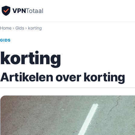
VPN
Totaal
Home
›
Gids
›
korting
GIDS
korting
Artikelen over korting