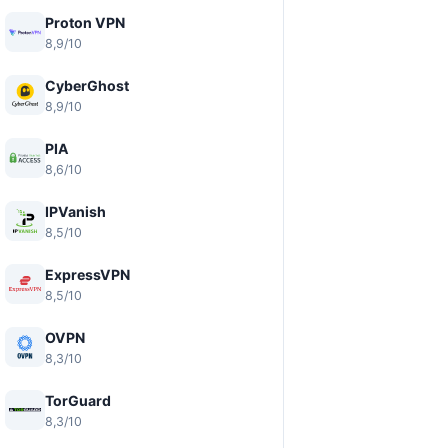
Proton VPN
8,9/10
CyberGhost
8,9/10
PIA
8,6/10
IPVanish
8,5/10
ExpressVPN
8,5/10
OVPN
8,3/10
TorGuard
8,3/10