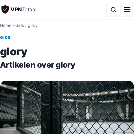
VPN
Totaal
Home
›
Gids
›
glory
GIDS
glory
Artikelen over glory