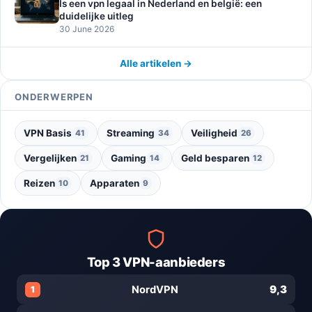
Is een vpn legaal in Nederland en belgië: een
duidelijke uitleg
30 June 2026
Alle artikelen →
ONDERWERPEN
VPN Basis
Streaming
Veiligheid
41
34
26
Vergelijken
Gaming
Geld besparen
21
14
12
Reizen
Apparaten
10
9
Top 3 VPN-aanbieders
9,3
NordVPN
1