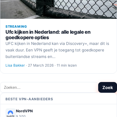
STREAMING
Ufc kijken in Nederland: alle legale en
goedkopere opties
UFC kijken in Nederland kan via Discovery+, maar dit is
vaak duur. Een VPN geeft je toegang tot goedkopere
buitenlandse streams en…
Lisa Bakker
· 27 March 2026 · 11 min lezen
Zoeken
Zoek
BESTE VPN-AANBIEDERS
NordVPN
9,3/10