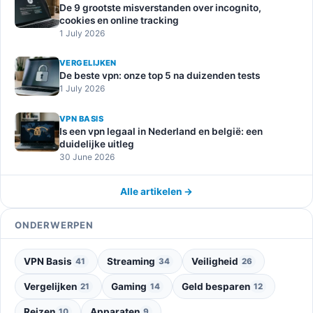
De 9 grootste misverstanden over incognito,
cookies en online tracking
1 July 2026
VERGELIJKEN
De beste vpn: onze top 5 na duizenden tests
1 July 2026
VPN BASIS
Is een vpn legaal in Nederland en belgië: een
duidelijke uitleg
30 June 2026
Alle artikelen →
ONDERWERPEN
VPN Basis
Streaming
Veiligheid
41
34
26
Vergelijken
Gaming
Geld besparen
21
14
12
Reizen
Apparaten
10
9