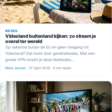
REIZEN
Videoland buitenland kijken: zo stream je
overal ter wereld
Op vakantie buiten de EU en geen toegang tot
Videoland? Dat komt door geoblokkades. Met een
goede VPN omzeil je deze blokkades…
Mark Jansen
· 27 April 2026 · 9 min lezen