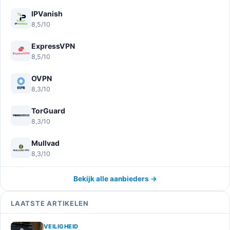
IPVanish
8,5/10
ExpressVPN
8,5/10
OVPN
8,3/10
TorGuard
8,3/10
Mullvad
8,3/10
Bekijk alle aanbieders →
LAATSTE ARTIKELEN
VEILIGHEID