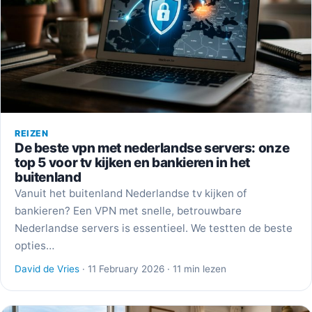
REIZEN
De beste vpn met nederlandse servers: onze
top 5 voor tv kijken en bankieren in het
buitenland
Vanuit het buitenland Nederlandse tv kijken of
bankieren? Een VPN met snelle, betrouwbare
Nederlandse servers is essentieel. We testten de beste
opties…
David de Vries
· 11 February 2026 · 11 min lezen