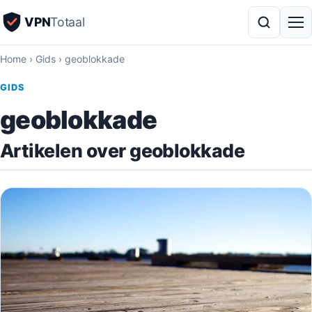
VPN
Totaal
Home
›
Gids
›
geoblokkade
GIDS
geoblokkade
Artikelen over geoblokkade