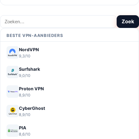
Zoeken
Zoek
BESTE VPN-AANBIEDERS
NordVPN
9,3/10
Surfshark
9,0/10
Proton VPN
8,9/10
CyberGhost
8,9/10
PIA
8,6/10