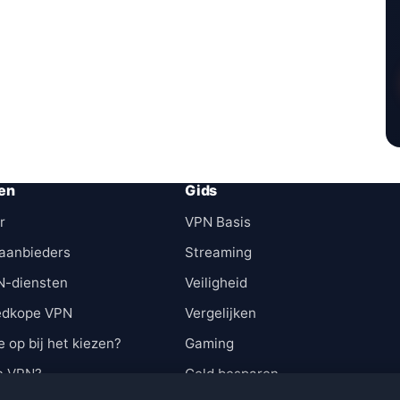
en
Gids
r
VPN Basis
aanbieders
Streaming
N-diensten
Veiligheid
edkope VPN
Vergelijken
e op bij het kiezen?
Gaming
n VPN?
Geld besparen