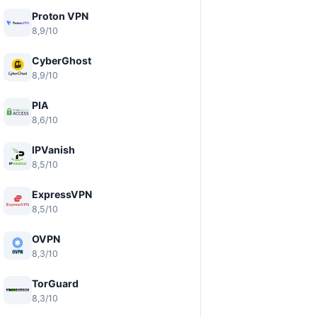
Proton VPN
8,9/10
CyberGhost
8,9/10
PIA
8,6/10
IPVanish
8,5/10
ExpressVPN
8,5/10
OVPN
8,3/10
TorGuard
8,3/10