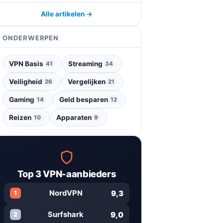
Alle artikelen →
ONDERWERPEN
VPN Basis
Streaming
41
34
Veiligheid
Vergelijken
26
21
Gaming
Geld besparen
14
12
Reizen
Apparaten
10
9
Top 3 VPN-aanbieders
9,3
NordVPN
1
9,0
Surfshark
2