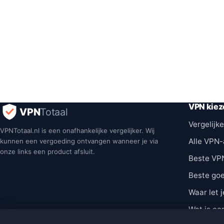
VPN kiez
VPN
Totaal
Vergelijke
VPNTotaal.nl is een onafhankelijke vergelijker. Wij
Alle VPN-
kunnen een vergoeding ontvangen wanneer je via
onze links een product afsluit.
Beste VP
Beste go
Waar let j
Wat is ee