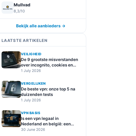
Mullvad
8,3/10
Bekijk alle aanbieders →
LAATSTE ARTIKELEN
VEILIGHEID
De 9 grootste misverstanden
over incognito, cookies en
online tracking
1 July 2026
VERGELIJKEN
De beste vpn: onze top 5 na
duizenden tests
1 July 2026
VPN BASIS
Is een vpn legaal in
Nederland en belgië: een
duidelijke uitleg
30 June 2026