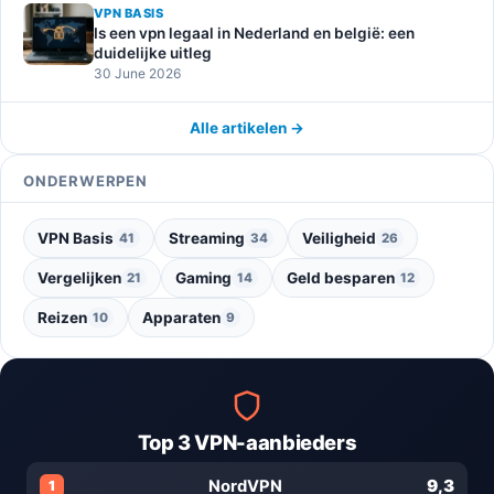
VPN BASIS
Is een vpn legaal in Nederland en belgië: een
duidelijke uitleg
30 June 2026
Alle artikelen →
ONDERWERPEN
VPN Basis
Streaming
Veiligheid
41
34
26
Vergelijken
Gaming
Geld besparen
21
14
12
Reizen
Apparaten
10
9
Top 3 VPN-aanbieders
9,3
NordVPN
1