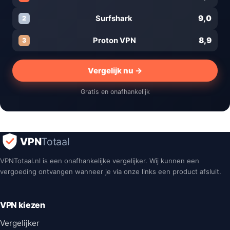
9,0
Surfshark
2
8,9
Proton VPN
3
Vergelijk nu →
Gratis en onafhankelijk
VPN
Totaal
VPNTotaal.nl is een onafhankelijke vergelijker. Wij kunnen een
vergoeding ontvangen wanneer je via onze links een product afsluit.
VPN kiezen
Vergelijker