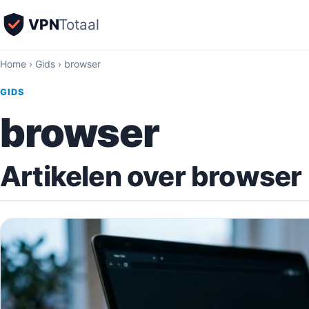
VPN
Totaal
Home
›
Gids
›
browser
GIDS
browser
Artikelen over browser