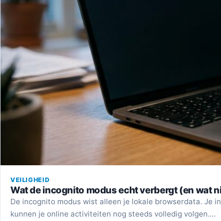
VEILIGHEID
Wat de incognito modus echt verbergt (en wat ni
De incognito modus wist alleen je lokale browserdata. Je 
kunnen je online activiteiten nog steeds volledig volgen.…