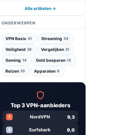
Alle artikelen →
ONDERWERPEN
VPN Basis
Streaming
41
34
Veiligheid
Vergelijken
26
21
Gaming
Geld besparen
14
12
Reizen
Apparaten
10
9
Top 3 VPN-aanbieders
9,3
NordVPN
1
9,0
Surfshark
2