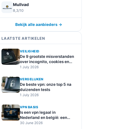
Mullvad
8,3/10
Bekijk alle aanbieders →
LAATSTE ARTIKELEN
VEILIGHEID
De 9 grootste misverstanden
over incognito, cookies en
online tracking
1 July 2026
VERGELIJKEN
De beste vpn: onze top 5 na
duizenden tests
1 July 2026
VPN BASIS
Is een vpn legaal in
Nederland en belgië: een
duidelijke uitleg
30 June 2026