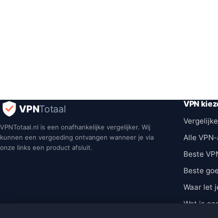
VPN kiez
VPN
Totaal
Vergelijke
VPNTotaal.nl is een onafhankelijke vergelijker. Wij
Alle VPN-
kunnen een vergoeding ontvangen wanneer je via
onze links een product afsluit.
Beste VP
Beste go
Waar let j
Wat is ee