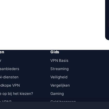
en
Gids
r
VPN Basis
aanbieders
Streaming
N-diensten
Veiligheid
edkope VPN
Vergelijken
e op bij het kiezen?
Gaming
n VPN?
Geld besparen