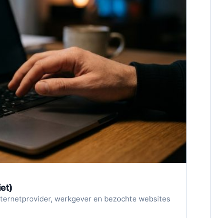
et)
internetprovider, werkgever en bezochte websites