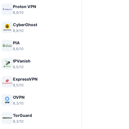
Proton VPN
8,9/10
CyberGhost
8,9/10
PIA
8,6/10
IPVanish
8,5/10
ExpressVPN
8,5/10
OVPN
8,3/10
TorGuard
8,3/10