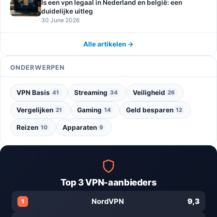
Is een vpn legaal in Nederland en belgië: een
duidelijke uitleg
30 June 2026
Alle artikelen →
ONDERWERPEN
VPN Basis
Streaming
Veiligheid
41
34
26
Vergelijken
Gaming
Geld besparen
21
14
12
Reizen
Apparaten
10
9
Top 3 VPN-aanbieders
9,3
NordVPN
1