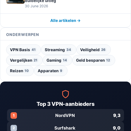
duidelijke uitleg
30 June 2026
Alle artikelen →
ONDERWERPEN
VPN Basis
Streaming
Veiligheid
41
34
26
Vergelijken
Gaming
Geld besparen
21
14
12
Reizen
Apparaten
10
9
Top 3 VPN-aanbieders
9,3
NordVPN
1
9,0
Surfshark
2