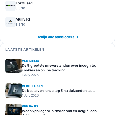
TorGuard
8,3/10
Mullvad
8,3/10
Bekijk alle aanbieders →
LAATSTE ARTIKELEN
VEILIGHEID
De 9 grootste misverstanden over incognito,
cookies en online tracking
1 July 2026
VERGELIJKEN
De beste vpn: onze top 5 na duizenden tests
1 July 2026
VPN BASIS
Is een vpn legaal in Nederland en belgië: een