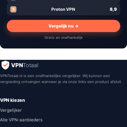
8,9
Proton VPN
3
Vergelijk nu →
Gratis en onafhankelijk
VPN
Totaal
VPNTotaal.nl is een onafhankelijke vergelijker. Wij kunnen een
vergoeding ontvangen wanneer je via onze links een product afsluit.
VPN kiezen
Vergelijker
Alle VPN-aanbieders