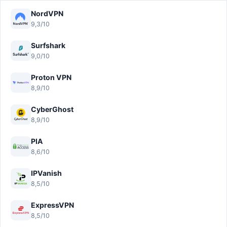
NordVPN
9,3/10
Surfshark
9,0/10
Proton VPN
8,9/10
CyberGhost
8,9/10
PIA
8,6/10
IPVanish
8,5/10
ExpressVPN
8,5/10