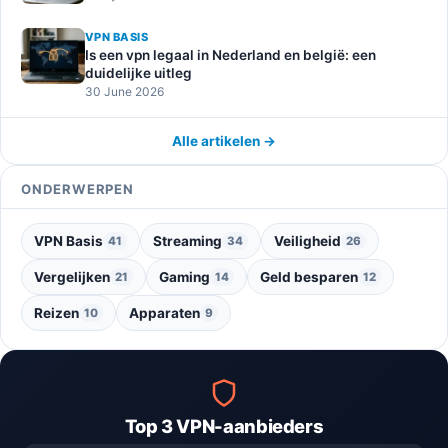
VPN BASIS
Is een vpn legaal in Nederland en belgië: een
duidelijke uitleg
30 June 2026
Alle artikelen →
ONDERWERPEN
VPN Basis
Streaming
Veiligheid
41
34
26
Vergelijken
Gaming
Geld besparen
21
14
12
Reizen
Apparaten
10
9
Top 3 VPN-aanbieders