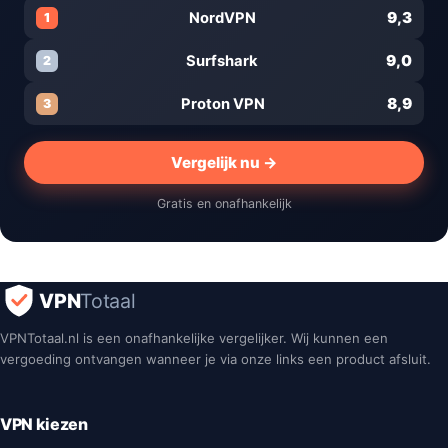
9,3
NordVPN
1
9,0
Surfshark
2
8,9
Proton VPN
3
Vergelijk nu →
Gratis en onafhankelijk
VPN
Totaal
VPNTotaal.nl is een onafhankelijke vergelijker. Wij kunnen een
vergoeding ontvangen wanneer je via onze links een product afsluit.
VPN kiezen