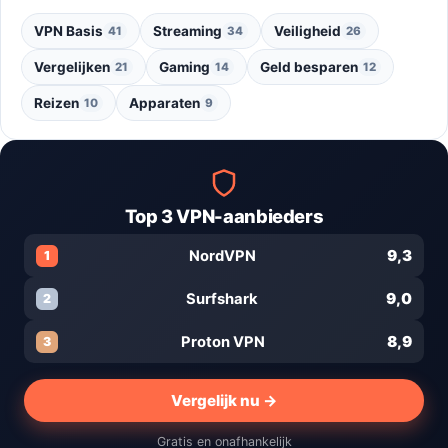
VPN Basis
Streaming
Veiligheid
41
34
26
Vergelijken
Gaming
Geld besparen
21
14
12
Reizen
Apparaten
10
9
Top 3 VPN-aanbieders
9,3
NordVPN
1
9,0
Surfshark
2
8,9
Proton VPN
3
Vergelijk nu →
Gratis en onafhankelijk