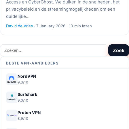
Access en CyberGhost. We duiken in de snelheden, het
privacybeleid en de streamingmogelijkheden om een
duidelijke…
David de Vries
· 7 January 2026 · 10 min lezen
Zoeken
Zoek
BESTE VPN-AANBIEDERS
NordVPN
9,3/10
Surfshark
9,0/10
Proton VPN
8,9/10