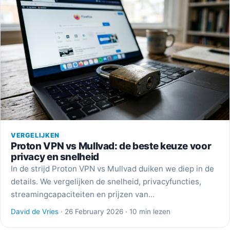
VERGELIJKEN
Proton VPN vs Mullvad: de beste keuze voor
privacy en snelheid
In de strijd Proton VPN vs Mullvad duiken we diep in de
details. We vergelijken de snelheid, privacyfuncties,
streamingcapaciteiten en prijzen van…
David de Vries
· 26 February 2026 · 10 min lezen