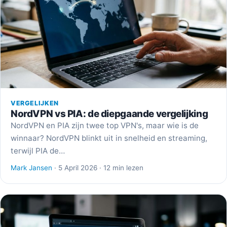
VERGELIJKEN
NordVPN vs PIA: de diepgaande vergelijking
NordVPN en PIA zijn twee top VPN's, maar wie is de
winnaar? NordVPN blinkt uit in snelheid en streaming,
terwijl PIA de…
Mark Jansen
· 5 April 2026 · 12 min lezen