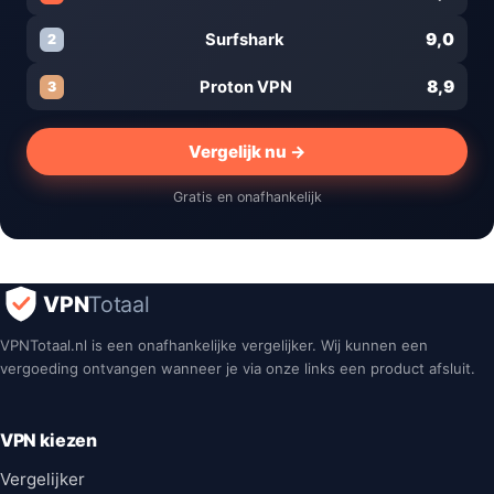
9,0
Surfshark
2
8,9
Proton VPN
3
Vergelijk nu →
Gratis en onafhankelijk
VPN
Totaal
VPNTotaal.nl is een onafhankelijke vergelijker. Wij kunnen een
vergoeding ontvangen wanneer je via onze links een product afsluit.
VPN kiezen
Vergelijker