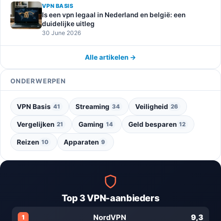
VPN BASIS
Is een vpn legaal in Nederland en belgië: een
duidelijke uitleg
30 June 2026
Alle artikelen →
ONDERWERPEN
VPN Basis
Streaming
Veiligheid
41
34
26
Vergelijken
Gaming
Geld besparen
21
14
12
Reizen
Apparaten
10
9
Top 3 VPN-aanbieders
9,3
NordVPN
1