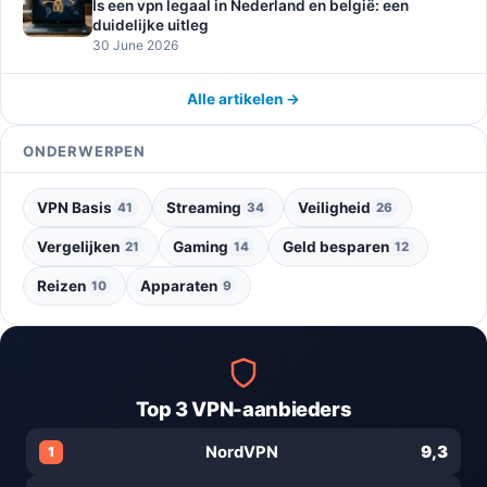
Is een vpn legaal in Nederland en belgië: een
duidelijke uitleg
30 June 2026
Alle artikelen →
ONDERWERPEN
VPN Basis
Streaming
Veiligheid
41
34
26
Vergelijken
Gaming
Geld besparen
21
14
12
Reizen
Apparaten
10
9
Top 3 VPN-aanbieders
9,3
NordVPN
1