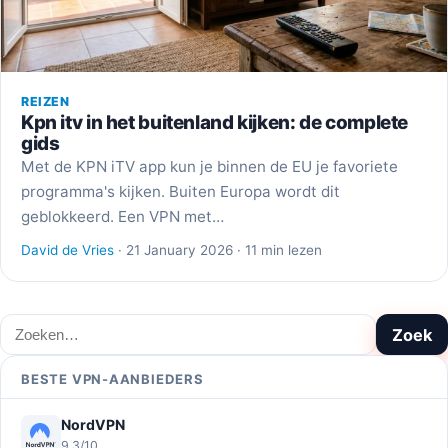
REIZEN
Kpn itv in het buitenland kijken: de complete
gids
Met de KPN iTV app kun je binnen de EU je favoriete
programma's kijken. Buiten Europa wordt dit
geblokkeerd. Een VPN met…
David de Vries
· 21 January 2026 · 11 min lezen
Zoeken
Zoek
BESTE VPN-AANBIEDERS
NordVPN
9,3/10