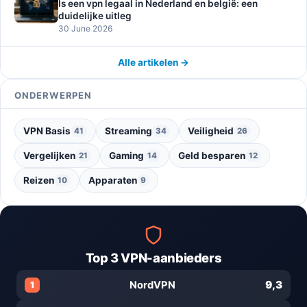
Is een vpn legaal in Nederland en belgië: een
duidelijke uitleg
30 June 2026
Alle artikelen →
ONDERWERPEN
VPN Basis
Streaming
Veiligheid
41
34
26
Vergelijken
Gaming
Geld besparen
21
14
12
Reizen
Apparaten
10
9
Top 3 VPN-aanbieders
9,3
NordVPN
1