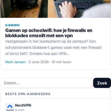
GAMING
Gamen op schoolwifi: hoe je firewalls en
blokkades omzeilt met een vpn
Vastgelopen in het laadscherm op de campus? Een
schoolnetwerk blokkeert games vaak met een firewall
of strict NAT. Ontdek hoe een VPN…
Mark Jansen
· 3 June 2026 · 10 min lezen
Zoeken
Zoek
BESTE VPN-AANBIEDERS
NordVPN
9,3/10