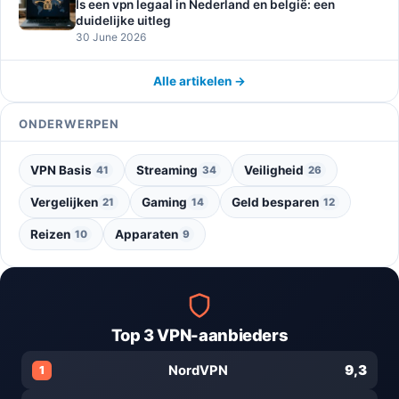
Is een vpn legaal in Nederland en belgië: een
duidelijke uitleg
30 June 2026
Alle artikelen →
ONDERWERPEN
VPN Basis
Streaming
Veiligheid
41
34
26
Vergelijken
Gaming
Geld besparen
21
14
12
Reizen
Apparaten
10
9
Top 3 VPN-aanbieders
9,3
NordVPN
1