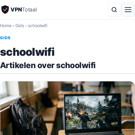
VPN
Totaal
Home
›
Gids
›
schoolwifi
GIDS
schoolwifi
Artikelen over schoolwifi