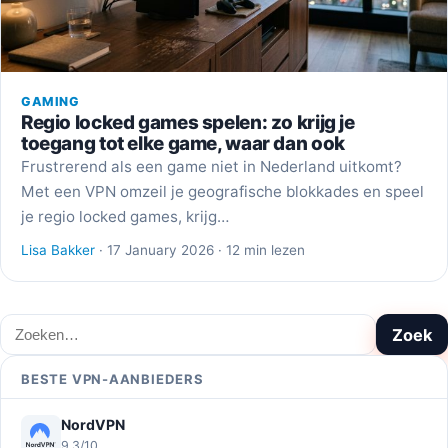
GAMING
Regio locked games spelen: zo krijg je
toegang tot elke game, waar dan ook
Frustrerend als een game niet in Nederland uitkomt?
Met een VPN omzeil je geografische blokkades en speel
je regio locked games, krijg…
Lisa Bakker
· 17 January 2026 · 12 min lezen
Zoeken
Zoek
BESTE VPN-AANBIEDERS
NordVPN
9,3/10