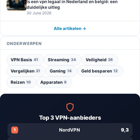
Is een vpn legaal in Nederland en belgië: een
duidelijke uitleg
30 June 2026
Alle artikelen →
ONDERWERPEN
VPN Basis
Streaming
Veiligheid
41
34
26
Vergelijken
Gaming
Geld besparen
21
14
12
Reizen
Apparaten
10
9
Top 3 VPN-aanbieders
9,3
NordVPN
1