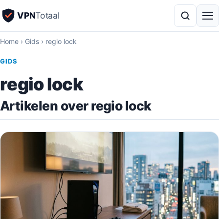
VPN
Totaal
Home
›
Gids
›
regio lock
GIDS
regio lock
Artikelen over regio lock