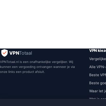
VPN kiez
VPN
Totaal
Vergelijke
VPNTotaal.nl is een onafhankelijke vergelijker. Wij
Alle VPN-
kunnen een vergoeding ontvangen wanneer je via
onze links een product afsluit.
Beste VP
Beste go
Waar let j
Wat is ee