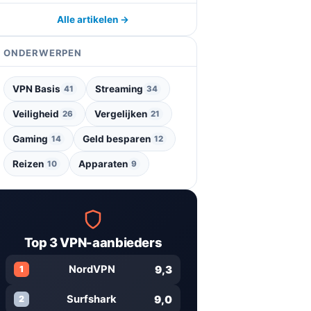
Alle artikelen →
ONDERWERPEN
VPN Basis
Streaming
41
34
Veiligheid
Vergelijken
26
21
Gaming
Geld besparen
14
12
Reizen
Apparaten
10
9
Top 3 VPN-aanbieders
9,3
NordVPN
1
9,0
Surfshark
2