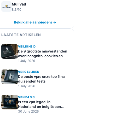
Mullvad
8,3/10
Bekijk alle aanbieders →
LAATSTE ARTIKELEN
VEILIGHEID
De 9 grootste misverstanden
over incognito, cookies en
online tracking
1 July 2026
VERGELIJKEN
De beste vpn: onze top 5 na
duizenden tests
1 July 2026
VPN BASIS
Is een vpn legaal in
Nederland en belgië: een
duidelijke uitleg
30 June 2026