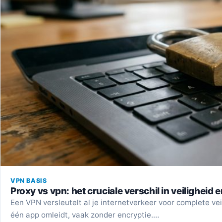
VPN BASIS
Proxy vs vpn: het cruciale verschil in veiligheid 
Een VPN versleutelt al je internetverkeer voor complete veil
één app omleidt, vaak zonder encryptie.…