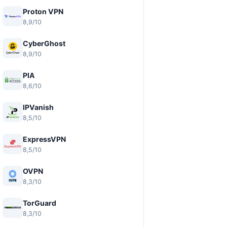
Proton VPN
8,9/10
CyberGhost
8,9/10
PIA
8,6/10
IPVanish
8,5/10
ExpressVPN
8,5/10
OVPN
8,3/10
TorGuard
8,3/10