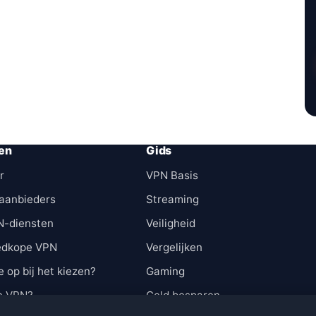
en
Gids
r
VPN Basis
aanbieders
Streaming
N-diensten
Veiligheid
edkope VPN
Vergelijken
e op bij het kiezen?
Gaming
n VPN?
Geld besparen