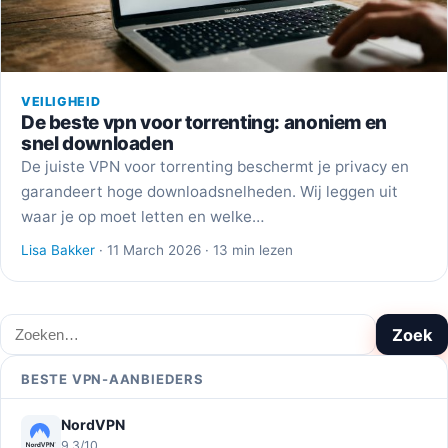
VEILIGHEID
De beste vpn voor torrenting: anoniem en
snel downloaden
De juiste VPN voor torrenting beschermt je privacy en
garandeert hoge downloadsnelheden. Wij leggen uit
waar je op moet letten en welke…
Lisa Bakker
· 11 March 2026 · 13 min lezen
Zoeken
Zoek
BESTE VPN-AANBIEDERS
NordVPN
9,3/10