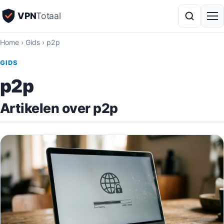
VPN
Totaal
Home
›
Gids
›
p2p
GIDS
p2p
Artikelen over p2p