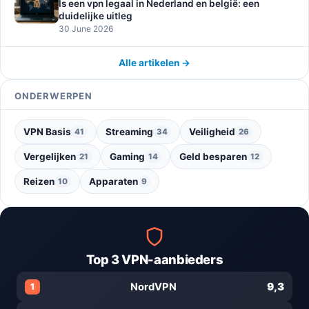
Is een vpn legaal in Nederland en belgië: een
duidelijke uitleg
30 June 2026
Alle artikelen →
ONDERWERPEN
VPN Basis
Streaming
Veiligheid
41
34
26
Vergelijken
Gaming
Geld besparen
21
14
12
Reizen
Apparaten
10
9
Top 3 VPN-aanbieders
9,3
NordVPN
1