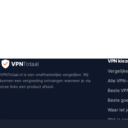
VPN kiez
VPN
Totaal
Vergelijke
VPNTotaal.nl is een onafhankelijke vergelijker. Wij
Alle VPN-
kunnen een vergoeding ontvangen wanneer je via
onze links een product afsluit.
Beste VP
Beste go
Waar let j
Wat is ee