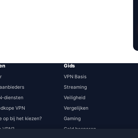
en
Gids
r
VPN Basis
aanbieders
Streaming
N-diensten
Veiligheid
edkope VPN
Vergelijken
e op bij het kiezen?
Gaming
n VPN?
Geld besparen