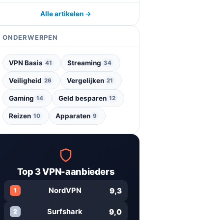
Alle artikelen →
ONDERWERPEN
VPN Basis
Streaming
41
34
Veiligheid
Vergelijken
26
21
Gaming
Geld besparen
14
12
Reizen
Apparaten
10
9
Top 3 VPN-aanbieders
9,3
NordVPN
1
9,0
Surfshark
2