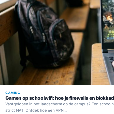
GAMING
Gamen op schoolwifi: hoe je firewalls en blokka
Vastgelopen in het laadscherm op de campus? Een schoolne
strict NAT. Ontdek hoe een VPN…