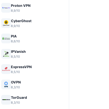
Proton VPN
8,9/10
CyberGhost
8,9/10
PIA
8,6/10
IPVanish
8,5/10
ExpressVPN
8,5/10
OVPN
8,3/10
TorGuard
8,3/10