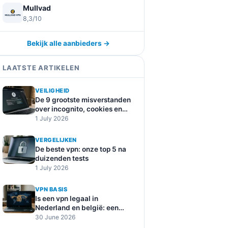
Mullvad
8,3/10
Bekijk alle aanbieders →
LAATSTE ARTIKELEN
VEILIGHEID
De 9 grootste misverstanden
over incognito, cookies en
online tracking
1 July 2026
VERGELIJKEN
De beste vpn: onze top 5 na
duizenden tests
1 July 2026
VPN BASIS
Is een vpn legaal in
Nederland en belgië: een
duidelijke uitleg
30 June 2026