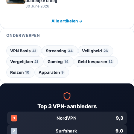
duidelijke uitleg
30 June 2026
Alle artikelen →
ONDERWERPEN
VPN Basis
Streaming
Veiligheid
41
34
26
Vergelijken
Gaming
Geld besparen
21
14
12
Reizen
Apparaten
10
9
Top 3 VPN-aanbieders
9,3
NordVPN
1
9,0
Surfshark
2