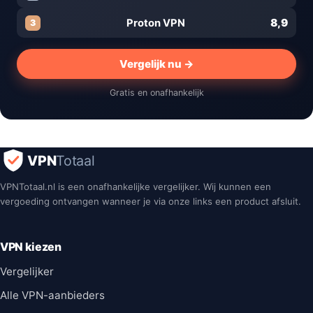
8,9
Proton VPN
3
Vergelijk nu →
Gratis en onafhankelijk
VPN
Totaal
VPNTotaal.nl is een onafhankelijke vergelijker. Wij kunnen een
vergoeding ontvangen wanneer je via onze links een product afsluit.
VPN kiezen
Vergelijker
Alle VPN-aanbieders