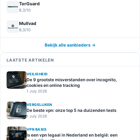
TorGuard
8,3/10
Mullvad
8,3/10
Bekijk alle aanbieders →
LAATSTE ARTIKELEN
VEILIGHEID
De 9 grootste misverstanden over incognito,
cookies en online tracking
1 July 2026
VERGELIJKEN
De beste vpn: onze top 5 na duizenden tests
1 July 2026
VPN BASIS
Is een vpn legaal in Nederland en belgië: een