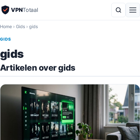
VPN
Totaal
Home
›
Gids
›
gids
GIDS
gids
Artikelen over gids