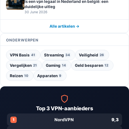
Is een vpn legaal in Nederland en belgië: een
duidelijke uitleg
30 June 2026
Alle artikelen →
ONDERWERPEN
VPN Basis
Streaming
Veiligheid
41
34
26
Vergelijken
Gaming
Geld besparen
21
14
12
Reizen
Apparaten
10
9
Top 3 VPN-aanbieders
9,3
NordVPN
1