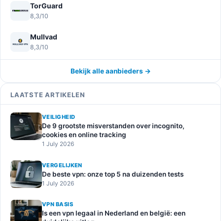
TorGuard
8,3/10
Mullvad
8,3/10
Bekijk alle aanbieders →
LAATSTE ARTIKELEN
VEILIGHEID
De 9 grootste misverstanden over incognito,
cookies en online tracking
1 July 2026
VERGELIJKEN
De beste vpn: onze top 5 na duizenden tests
1 July 2026
VPN BASIS
Is een vpn legaal in Nederland en belgië: een