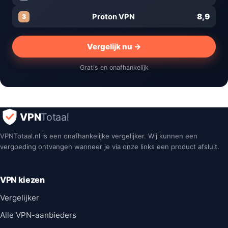
8,9
Proton VPN
3
Vergelijk nu →
Gratis en onafhankelijk
VPN
Totaal
VPNTotaal.nl is een onafhankelijke vergelijker. Wij kunnen een
vergoeding ontvangen wanneer je via onze links een product afsluit.
VPN kiezen
Vergelijker
Alle VPN-aanbieders