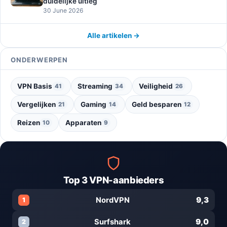
duidelijke uitleg
30 June 2026
Alle artikelen →
ONDERWERPEN
VPN Basis
Streaming
Veiligheid
41
34
26
Vergelijken
Gaming
Geld besparen
21
14
12
Reizen
Apparaten
10
9
Top 3 VPN-aanbieders
9,3
NordVPN
1
9,0
Surfshark
2