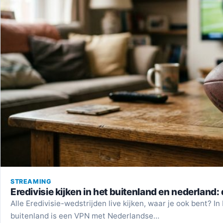
STREAMING
Eredivisie kijken in het buitenland en nederland:
Alle Eredivisie-wedstrijden live kijken, waar je ook bent? I
buitenland is een VPN met Nederlandse…