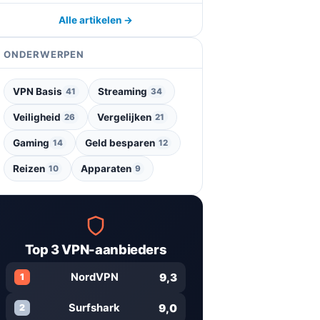
Alle artikelen →
ONDERWERPEN
VPN Basis
Streaming
41
34
Veiligheid
Vergelijken
26
21
Gaming
Geld besparen
14
12
Reizen
Apparaten
10
9
Top 3 VPN-aanbieders
9,3
NordVPN
1
9,0
Surfshark
2