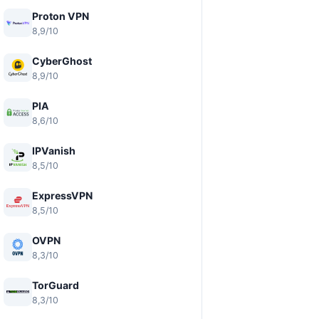
Proton VPN
8,9/10
CyberGhost
8,9/10
PIA
8,6/10
IPVanish
8,5/10
ExpressVPN
8,5/10
OVPN
8,3/10
TorGuard
8,3/10