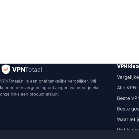
VPN kiez
VPN
Totaal
Vergelijke
VPNTotaal.nl is een onafhankelijke vergelijker. Wij
Alle VPN-
kunnen een vergoeding ontvangen wanneer je via
onze links een product afsluit.
Beste VP
Beste go
Waar let j
Wat is ee