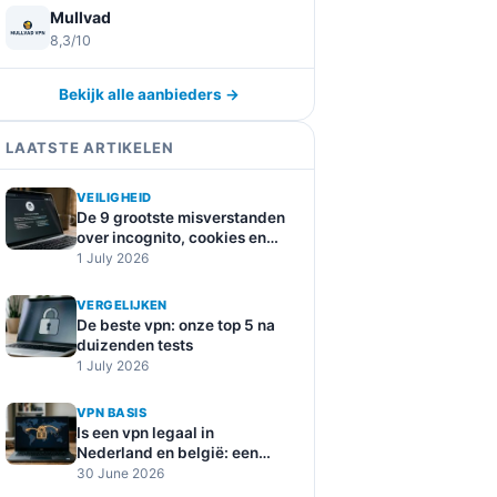
Mullvad
8,3/10
Bekijk alle aanbieders →
LAATSTE ARTIKELEN
VEILIGHEID
De 9 grootste misverstanden
over incognito, cookies en
online tracking
1 July 2026
VERGELIJKEN
De beste vpn: onze top 5 na
duizenden tests
1 July 2026
VPN BASIS
Is een vpn legaal in
Nederland en belgië: een
duidelijke uitleg
30 June 2026