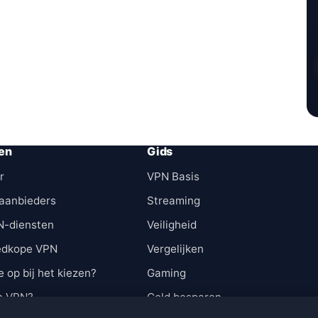
en
Gids
r
VPN Basis
aanbieders
Streaming
N-diensten
Veiligheid
edkope VPN
Vergelijken
e op bij het kiezen?
Gaming
n VPN?
Geld besparen