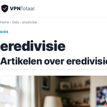
VPN
Totaal
Home
›
Gids
›
eredivisie
GIDS
eredivisie
Artikelen over eredivisi