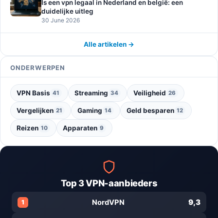
Is een vpn legaal in Nederland en belgië: een
duidelijke uitleg
30 June 2026
Alle artikelen →
ONDERWERPEN
VPN Basis
Streaming
Veiligheid
41
34
26
Vergelijken
Gaming
Geld besparen
21
14
12
Reizen
Apparaten
10
9
Top 3 VPN-aanbieders
9,3
NordVPN
1