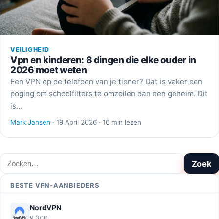
VEILIGHEID
Vpn en kinderen: 8 dingen die elke ouder in
2026 moet weten
Een VPN op de telefoon van je tiener? Dat is vaker een
poging om schoolfilters te omzeilen dan een geheim. Dit
is…
Mark Jansen
· 19 April 2026 · 16 min lezen
Zoeken
Zoek
BESTE VPN-AANBIEDERS
NordVPN
9,3/10