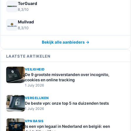
TorGuard
8,3/10
Mullvad
8,3/10
Bekijk alle aanbieders →
LAATSTE ARTIKELEN
VEILIGHEID
De 9 grootste misverstanden over incognito,
cookies en online tracking
1 July 2026
VERGELIJKEN
De beste vpn: onze top 5 na duizenden tests
1 July 2026
VPN BASIS
Is een vpn legaal in Nederland en belgië: een