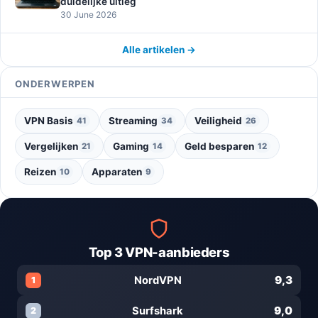
duidelijke uitleg
30 June 2026
Alle artikelen →
ONDERWERPEN
VPN Basis
Streaming
Veiligheid
41
34
26
Vergelijken
Gaming
Geld besparen
21
14
12
Reizen
Apparaten
10
9
Top 3 VPN-aanbieders
9,3
NordVPN
1
9,0
Surfshark
2