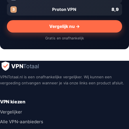
8,9
Proton VPN
3
Vergelijk nu →
Gratis en onafhankelijk
VPN
Totaal
VPNTotaal.nl is een onafhankelijke vergelijker. Wij kunnen een
vergoeding ontvangen wanneer je via onze links een product afsluit.
VPN kiezen
Vergelijker
Alle VPN-aanbieders