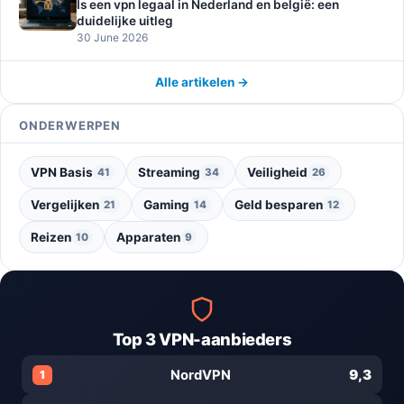
Is een vpn legaal in Nederland en belgië: een
duidelijke uitleg
30 June 2026
Alle artikelen →
ONDERWERPEN
VPN Basis
Streaming
Veiligheid
41
34
26
Vergelijken
Gaming
Geld besparen
21
14
12
Reizen
Apparaten
10
9
Top 3 VPN-aanbieders
9,3
NordVPN
1