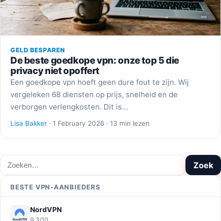
GELD BESPAREN
De beste goedkope vpn: onze top 5 die
privacy niet opoffert
Een goedkope vpn hoeft geen dure fout te zijn. Wij
vergeleken 68 diensten op prijs, snelheid en de
verborgen verlengkosten. Dit is…
Lisa Bakker
· 1 February 2026 · 13 min lezen
Zoeken
Zoek
BESTE VPN-AANBIEDERS
NordVPN
9,3/10