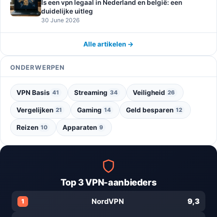
Is een vpn legaal in Nederland en belgië: een
duidelijke uitleg
30 June 2026
Alle artikelen →
ONDERWERPEN
VPN Basis
Streaming
Veiligheid
41
34
26
Vergelijken
Gaming
Geld besparen
21
14
12
Reizen
Apparaten
10
9
Top 3 VPN-aanbieders
9,3
NordVPN
1